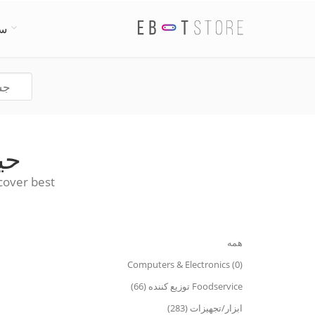
سی
حیوان
Discover best حیوان خانگی Groomer چت رباتها . دیدار با تمام
همه
Computers & Electronics (0)
Foodservice توزیع کننده (66)
ابزار/تجهیزات (283)