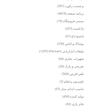
برچسب رکورد (301)
برنامه صفحه (4818)
بستنی فروشگاه (19)
پادکست (357)
پاسیو/باغ (61)
پوشاک و لباس (230)
تبلیغات/بازاریابی (Persian) (1297)
تجهیزات تجاری (94)
تفریحی و پارک (26)
تلفن/قرص (504)
تلویزیون و فیلم (2)
تناسب اندام, مدل (97)
تولید کننده (450)
تئاتر بازی (82)