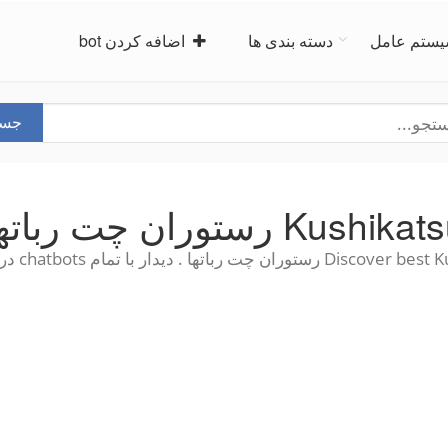
ستم عامل
دسته بندی ها
اضافه کردن bot
جست
Kushika رستوران چت رباتها
ران چت رباتها . دیدار با تمام chatbots در یک مکان!