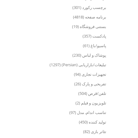
برچسب رکورد (301)
برنامه صفحه (4818)
بستنی فروشگاه (19)
پادکست (357)
پاسیو/باغ (61)
پوشاک و لباس (230)
تبلیغات/بازاریابی (Persian) (1297)
تجهیزات تجاری (94)
تفریحی و پارک (26)
تلفن/قرص (504)
تلویزیون و فیلم (2)
تناسب اندام, مدل (97)
تولید کننده (450)
تئاتر بازی (82)